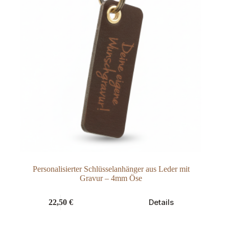
Personalisierter Schlüsselanhänger aus Leder mit
Gravur – 4mm Öse
Dieses
Details
22,50
€
Produkt
weist
mehrere