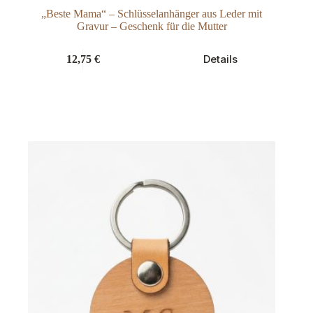
„Beste Mama“ – Schlüsselanhänger aus Leder mit
Gravur – Geschenk für die Mutter
Dieses
Details
12,75
€
Produkt
weist
mehrere
Varianten
auf.
Die
Optionen
können
auf
der
Produktseite
gewählt
werden