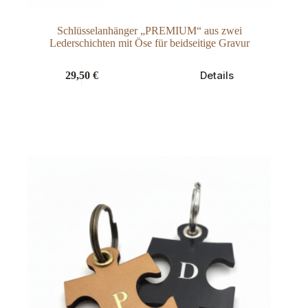
Schlüsselanhänger „PREMIUM“ aus zwei
Lederschichten mit Öse für beidseitige Gravur
Dieses
Details
29,50
€
Produkt
weist
mehrere
Varianten
auf.
Die
Optionen
können
auf
der
Produktseite
gewählt
werden