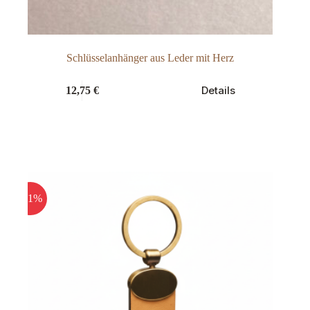
Schlüsselanhänger aus Leder mit Herz
Dieses
Details
12,75
€
Produkt
weist
mehrere
Varianten
auf.
Die
Optionen
können
auf
-41%
der
Produktseite
gewählt
werden