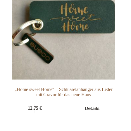
„Home sweet Home“ – Schlüsselanhänger aus Leder
mit Gravur für das neue Haus
Dieses
Details
12,75
€
Produkt
weist
mehrere
Varianten
auf.