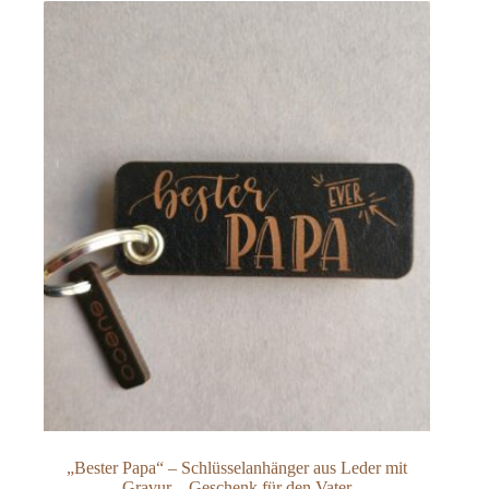
können
auf
der
Produktseite
gewählt
werden
„Bester Papa“ – Schlüsselanhänger aus Leder mit
Gravur – Geschenk für den Vater