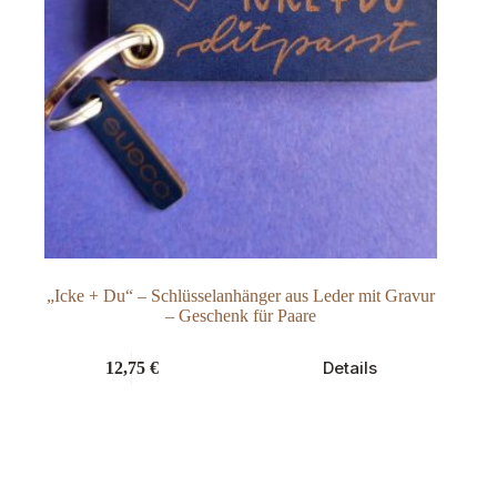
„Icke + Du“ – Schlüsselanhänger aus Leder mit Gravur
– Geschenk für Paare
Dieses
Details
12,75
€
Produkt
weist
mehrere
Varianten
auf.
Die
Optionen