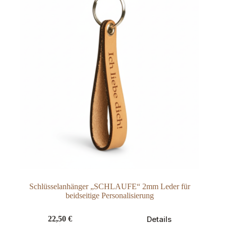
Schlüsselanhänger „SCHLAUFE“ 2mm Leder für
beidseitige Personalisierung
Dieses
Details
22,50
€
Produkt