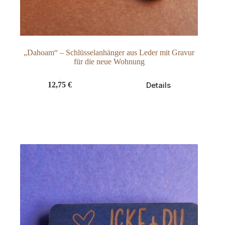
„Dahoam“ – Schlüsselanhänger aus Leder mit Gravur
für die neue Wohnung
Dieses
Details
12,75
€
Produkt
weist
mehrere
Varianten
auf.
Die
Optionen
können
auf
der
Produktseite
gewählt
werden