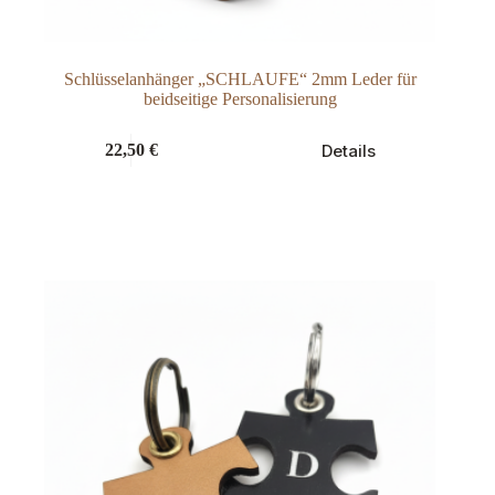
Schlüsselanhänger „SCHLAUFE“ 2mm Leder für
beidseitige Personalisierung
Dieses
Details
22,50
€
Produkt
weist
mehrere
Varianten
auf.
Die
Optionen
können
auf
der
Produktseite
gewählt
werden