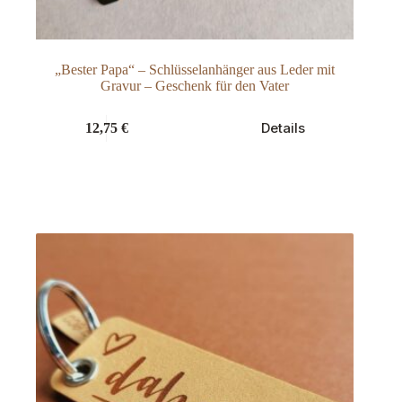
„Bester Papa“ – Schlüsselanhänger aus Leder mit
Gravur – Geschenk für den Vater
Dieses
Details
12,75
€
Produkt
weist
mehrere
Varianten
auf.
Die
Optionen
können
auf
der
Produktseite
gewählt
werden