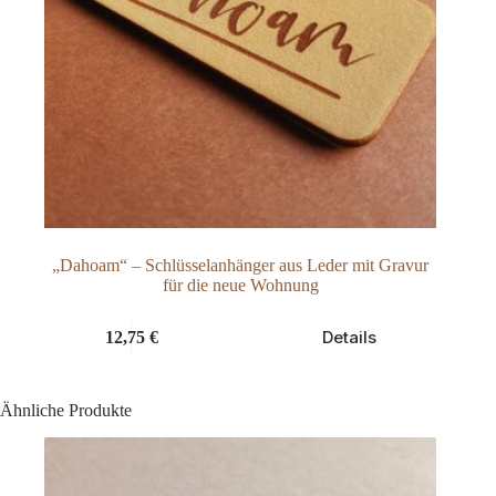
„Dahoam“ – Schlüsselanhänger aus Leder mit Gravur
für die neue Wohnung
Dieses
Details
12,75
€
Produkt
weist
mehrere
Varianten
Ähnliche Produkte
auf.
Die
Optionen
können