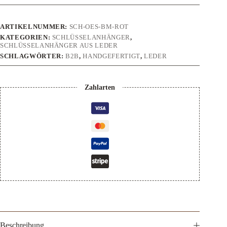
die
Mutter
Menge
ARTIKELNUMMER:
SCH-OES-BM-ROT
KATEGORIEN:
SCHLÜSSELANHÄNGER
,
SCHLÜSSELANHÄNGER AUS LEDER
SCHLAGWÖRTER:
B2B
,
HANDGEFERTIGT
,
LEDER
Zahlarten
Beschreibung