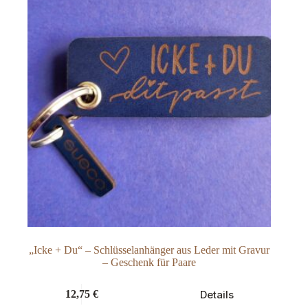
Produktseite
gewählt
werden
„Icke + Du“ – Schlüsselanhänger aus Leder mit Gravur
– Geschenk für Paare
Dieses
Details
12,75
€
Produkt