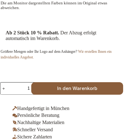
Die am Monitor dargestellten Farben können im Original etwas
abweichen.
Ab 2 Stück 10 % Rabatt.
Der Abzug erfolgt
automatisch im Warenkorb.
Größere Mengen oder Ihr Logo auf dem Anhänger?
Wir erstellen Ihnen ein
individuelles Angebot.
"Beste
In den Warenkorb
Mama"
-
Schlüsselanhänger
aus
Handgefertigt in München
Leder
Persönliche Beratung
mit
Gravur
Nachhaltige Materialien
-
Schneller Versand
Geschenk
Sichere Zahlarten
für