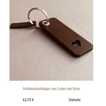
auf
der
Produktseite
gewählt
werden
Schlüsselanhänger aus Leder mit Herz
Dieses
Details
12,75
€
Produkt
weist