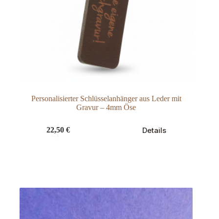
Personalisierter Schlüsselanhänger aus Leder mit
Gravur – 4mm Öse
Dieses
Details
22,50
€
Produkt
weist
mehrere
Varianten
auf.
Die
Optionen
können
auf
der