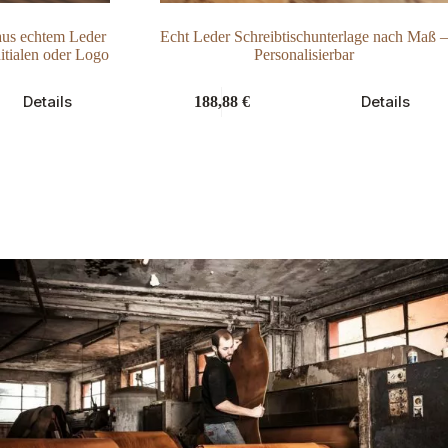
aus echtem Leder
Echt Leder Schreibtischunterlage nach Maß –
itialen oder Logo
Personalisierbar
Dieses
Details
Details
188,88
€
Produkt
weist
mehrere
Varianten
auf.
Die
Optionen
können
auf
der
Produktseite
gewählt
werden