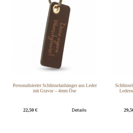
Personalisierter Schlüsselanhänger aus Leder
Schlüss
mit Gravur – 4mm Öse
Ledersc
Dieses
Dieses
Details
22,50
€
29,
Produkt
Produkt
weist
weist
mehrere
mehrere
Varianten
Varianten
auf.
auf.