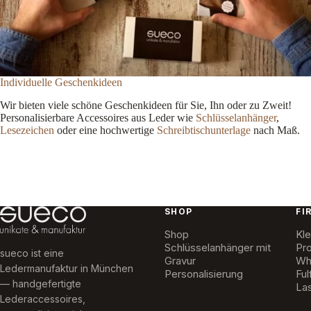
Individuelle Geschenkideen
Wir bieten viele schöne Geschenkideen für Sie, Ihn oder zu Zweit!
Personalisierbare Accessoires aus Leder wie
Schlüsselanhänger
,
Lesezeichen
oder eine hochwertige
Schreibtischunterlage
nach Maß.
SHOP
FI
Shop
Kle
Schlüsselanhänger mit
Pr
sueco ist eine
Gravur
Wh
Ledermanufaktur in München
Personalisierung
Ful
— handgefertigte
La
Lederaccessoires,