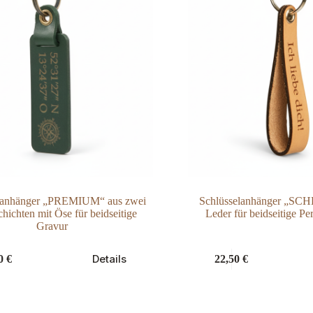
elanhänger „PREMIUM“ aus zwei
Schlüsselanhänger „S
hichten mit Öse für beidseitige
Leder für beidseitige Pe
Gravur
Dieses
Details
50
€
22,50
€
Produkt
weist
mehrere
Varianten
auf.