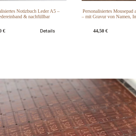
lisiertes Notizbuch Leder A5 –
Personalisiertes Mousepad 
dereinband & nachfüllbar
– mit Gravur von Namen, In
Dieses
Details
00
€
44,50
€
Produkt
weist
mehrere
Varianten
auf.
Die
Optionen
können
auf
der
Produktseite
gewählt
werden