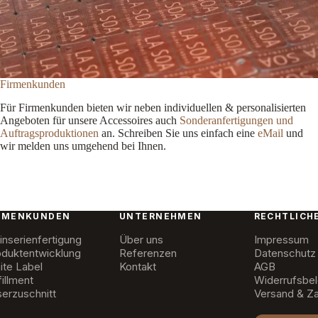
Firmenkunden
Für Firmenkunden bieten wir neben individuellen & personalisierten
Angeboten für unsere Accessoires auch
Sonderanfertigungen und
Auftragsproduktionen
an. Schreiben Sie uns einfach eine
eMail
und
wir melden uns umgehend bei Ihnen.
RMENKUNDEN
UNTERNEHMEN
RECHTLICH
inserienfertigung
Über uns
Impressum
oduktentwicklung
Referenzen
Datenschutz
ite Label
Kontakt
AGB
fillment
Widerrufsbe
serzuschnitt
Versand & Za