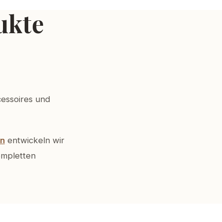
ukte
cessoires und
n
entwickeln wir
ompletten