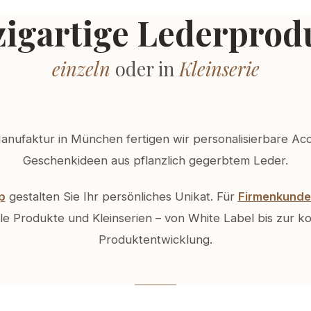
Die
zigartige Lederprod
Optionen
können
auf
der
einzeln
oder in
Kleinserie
Produktseite
gewählt
werden
anufaktur in München fertigen wir personalisierbare Ac
Geschenkideen aus pflanzlich gegerbtem Leder.
p
gestalten Sie Ihr persönliches Unikat. Für
Firmenkunde
lle Produkte und Kleinserien – von White Label bis zur k
Produktentwicklung.