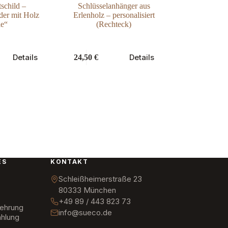
tschild –
Schlüsselanhänger aus
der mit Holz
Erlenholz – personalisiert
le“
(Rechteck)
Details
Details
24,50
€
ES
KONTAKT
Schleißheimerstraße 23
80333 München
+49 89 / 443 823 73
lehrung
info@sueco.de
hlung