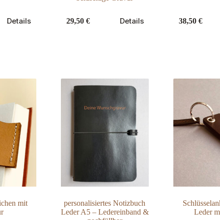
Dieses
Details
Details
29,50
€
38,50
€
Produkt
weist
mehrere
Varianten
auf.
Die
Optionen
können
auf
der
Produktseite
gewählt
werden
ichen mit
personalisiertes Notizbuch
Schlüsselan
r
Leder A5 – Ledereinband &
Leder m