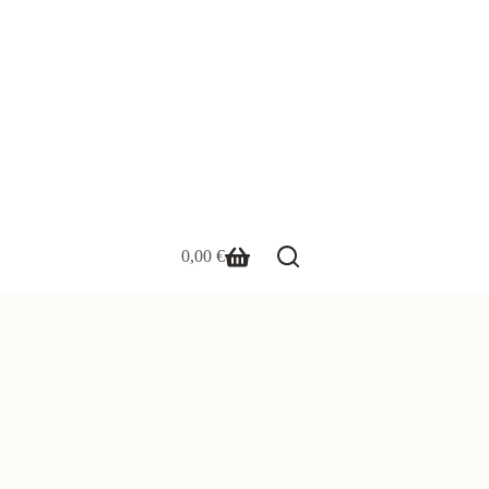
0,00
€
Warenkorb