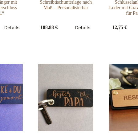
änger mit
Schreibtischunterlage nach
Schlüsselan
erschluss
Maß – Personalisierbar
Leder mit Gra
L“
für Pa
Dieses
Dieses
Details
Details
188,88
€
12,75
€
Produkt
Produkt
weist
weist
mehrere
mehrere
Varianten
Varianten
auf.
auf.
Die
Die
Optionen
Optionen
können
können
auf
auf
der
der
Produktseite
Produktseite
gewählt
gewählt
werden
werden