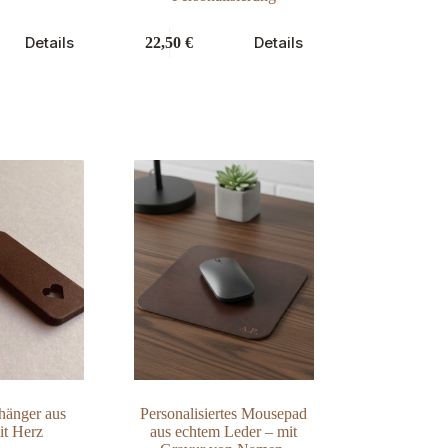
Dieses
Details
Details
22,50
€
Produkt
weist
mehrere
Varianten
auf.
Die
Optionen
können
auf
der
Produktseite
gewählt
werden
hänger aus
Personalisiertes Mousepad
it Herz
aus echtem Leder – mit