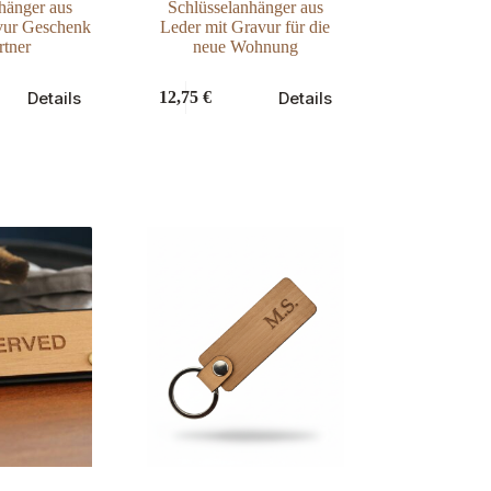
hänger aus
Schlüsselanhänger aus
vur Geschenk
Leder mit Gravur für die
rtner
neue Wohnung
Dieses
Details
Details
12,75
€
Produkt
weist
mehrere
Varianten
auf.
Die
Optionen
können
auf
der
Produktseite
gewählt
werden