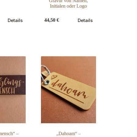
Gravur von Namen,
Initialen oder Logo
Dieses
Details
Details
44,50
€
Produkt
weist
mehrere
Varianten
auf.
Die
Optionen
können
auf
der
Produktseite
gewählt
werden
mensch“ –
„Dahoam“ –