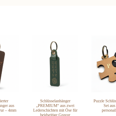
ierter
Schlüsselanhänger
Puzzle Schlü
änger aus
„PREMIUM“ aus zwei
Set aus
vur – 4mm
Lederschichten mit Öse für
personal
beidseitige Gravur