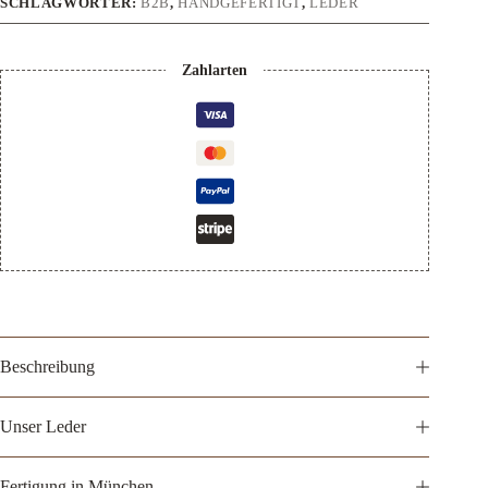
SCHLAGWÖRTER:
B2B
,
HANDGEFERTIGT
,
LEDER
Zahlarten
Beschreibung
Unser Leder
Fertigung in München