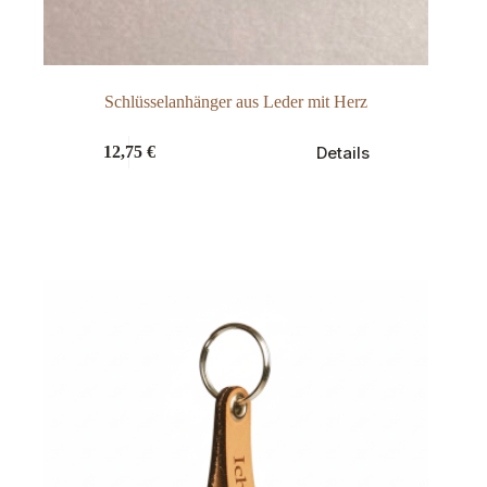
Schlüsselanhänger aus Leder mit Herz
Dieses
Details
12,75
€
Produkt
weist
mehrere
Varianten
auf.
Die
Optionen
können
auf
der
Produktseite
gewählt
werden