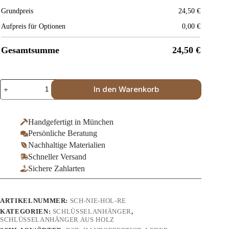
Grundpreis
24,50
€
Aufpreis für Optionen
0,00
€
Gesamtsumme
24,50
€
Schlüsselanhänger
In den Warenkorb
aus
Erlenholz
–
personalisiert
Handgefertigt in München
(Rechteck)
Persönliche Beratung
Menge
Nachhaltige Materialien
Schneller Versand
Sichere Zahlarten
ARTIKELNUMMER:
SCH-NIE-HOL-RE
KATEGORIEN:
SCHLÜSSELANHÄNGER
,
SCHLÜSSELANHÄNGER AUS HOLZ