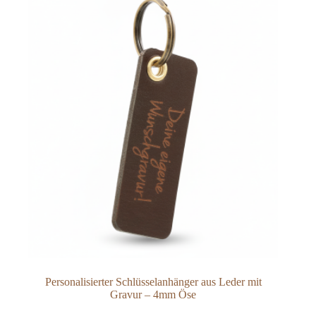
auf
der
Produktseite
gewählt
werden
Personalisierter Schlüsselanhänger aus Leder mit
Gravur – 4mm Öse