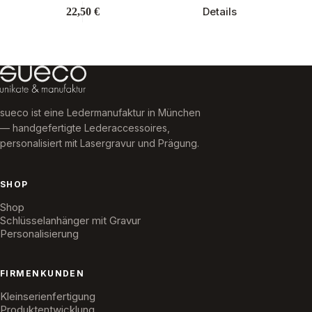
Dieses
Details
22,50
€
Produkt
weist
mehrere
Varianten
auf.
Die
Optionen
können
sueco ist eine Ledermanufaktur in München
auf
der
— handgefertigte Lederaccessoires,
Produktseite
personalisiert mit Lasergravur und Prägung.
gewählt
werden
SHOP
Shop
Schlüsselanhänger mit Gravur
Personalisierung
FIRMENKUNDEN
Kleinserienfertigung
Produktentwicklung