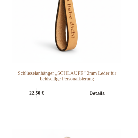
Schlüsselanhänger „SCHLAUFE“ 2mm Leder für
beidseitige Personalisierung
Dieses
Details
22,50
€
Produkt
weist
mehrere
Varianten
auf.
Die
Optionen
können