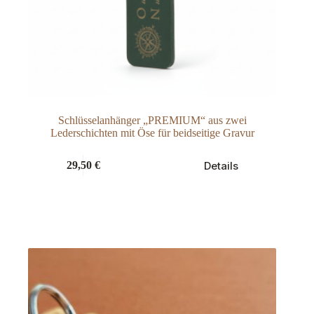
Schlüsselanhänger „PREMIUM“ aus zwei
Lederschichten mit Öse für beidseitige Gravur
Dieses
Details
29,50
€
Produkt
weist
mehrere
Varianten
auf.
Die
Optionen
können
auf
der
Produktseite
gewählt