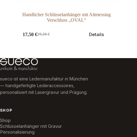
Handlicher Schlüsselanhänger mit Altmessing
Verschluss „OVAL“
Dieses
Details
17,50
€
29,50
€
Produkt
Original
Current
weist
price
price
mehrere
was:
is:
Varianten
29,50 €.
17,50 €.
auf.
Die
Optionen
können
sueco ist eine Ledermanufaktur in München
auf
der
— handgefertigte Lederaccessoires,
Produktseite
personalisiert mit Lasergravur und Prägung.
gewählt
werden
SHOP
Shop
Schlüsselanhänger mit Gravur
Personalisierung