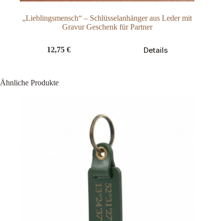
„Lieblingsmensch“ – Schlüsselanhänger aus Leder mit
Gravur Geschenk für Partner
Dieses
Details
12,75
€
Produkt
weist
mehrere
Varianten
Ähnliche Produkte
auf.
Die
Optionen
können
auf
der
Produktseite
gewählt
werden