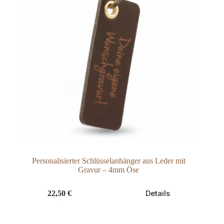
Personalisierter Schlüsselanhänger aus Leder mit
Gravur – 4mm Öse
Dieses
Details
22,50
€
Produkt
weist
mehrere
Varianten