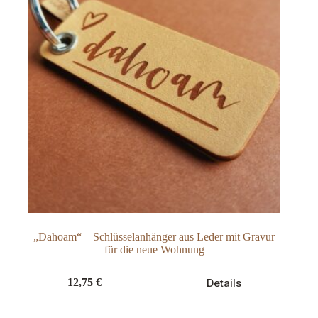
werden
„Dahoam“ – Schlüsselanhänger aus Leder mit Gravur
für die neue Wohnung
Dieses
Details
12,75
€
Produkt
weist
mehrere