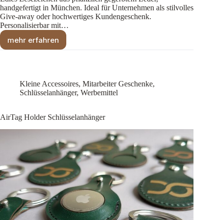
handgefertigt in München. Ideal für Unternehmen als stilvolles
Give-away oder hochwertiges Kundengeschenk.
Personalisierbar mit…
mehr erfahren
Leder-
Lesezeichen
–
stilvolles
Mitarbeitergeschenk
Kleine Accessoires
,
Mitarbeiter Geschenke
,
Schlüsselanhänger
,
Werbemittel
AirTag Holder Schlüsselanhänger