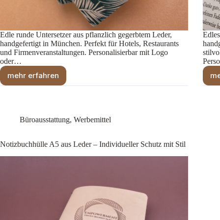
Edle runde Untersetzer aus pflanzlich gegerbtem Leder,
Edles
handgefertigt in München. Perfekt für Hotels, Restaurants
handg
und Firmenveranstaltungen. Personalisierbar mit Logo
stilv
oder…
Perso
mehr erfahren
me
Lederuntersetzer
–
Personalisierbar
Büroausstattung
,
Werbemittel
Notizbuchhülle A5 aus Leder – Individueller Schutz mit Stil