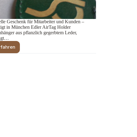
elle Geschenk für Mitarbeiter und Kunden –
igt in München Edler AirTag Holder
nhänger aus pflanzlich gegerbtem Leder,
tigt…
rfahren
AirTag
Holder
Schlüsselanhänger