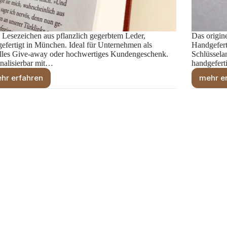
 Lesezeichen aus pflanzlich gegerbtem Leder,
Das origin
efertigt in München. Ideal für Unternehmen als
Handgefert
olles Give-away oder hochwertiges Kundengeschenk.
Schlüssela
nalisierbar mit…
handgefer
hr erfahren
mehr e
Leder-
Lesezeichen
–
stilvolles
Mitarbeitergeschenk