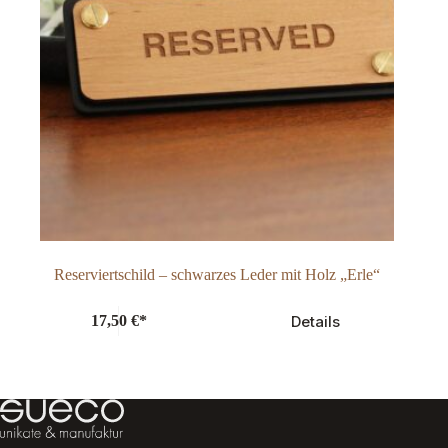
Reserviertschild – schwarzes Leder mit Holz „Erle“
Details
17,50
€
*