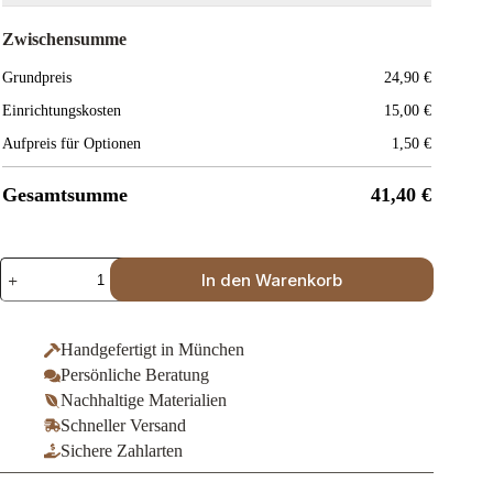
Zwischensumme
Grundpreis
24,90
€
Einrichtungskosten
15,00
€
Aufpreis für Optionen
1,50
€
Gesamtsumme
41,40
€
Klemmbrett
In den Warenkorb
A5
-
Leder
&
Handgefertigt in München
Klemmschiene
Persönliche Beratung
-
Logo
Nachhaltige Materialien
Gravur
Schneller Versand
Menge
Sichere Zahlarten